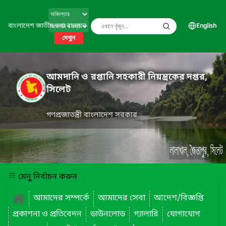
বাংলাদেশ জাতীয় তথ্য বাতায়ন
English
দেখুন
আমদানি ও রপ্তানি সহকারী নিয়ন্ত্রকের দপ্তর,
সিলেট
গণপ্রজাতন্ত্রী বাংলাদেশ সরকার
মেনু নির্বাচন করুন
আমাদের সম্পর্কে
আমাদের সেবা
আদেশ/বিজ্ঞপ্তি
প্রকাশনা ও প্রতিবেদন
ডাউনলোড
গ্যালারি
যোগাযোগ