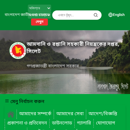
বাংলাদেশ জাতীয় তথ্য বাতায়ন
English
দেখুন
আমদানি ও রপ্তানি সহকারী নিয়ন্ত্রকের দপ্তর,
সিলেট
গণপ্রজাতন্ত্রী বাংলাদেশ সরকার
মেনু নির্বাচন করুন
আমাদের সম্পর্কে
আমাদের সেবা
আদেশ/বিজ্ঞপ্তি
প্রকাশনা ও প্রতিবেদন
ডাউনলোড
গ্যালারি
যোগাযোগ