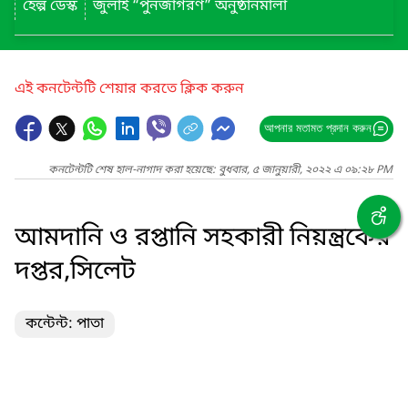
হেল্প ডেস্ক
জুলাই “পুনর্জাগরণ” অনুষ্ঠানমালা
এই কনটেন্টটি শেয়ার করতে ক্লিক করুন
আপনার মতামত প্রদান করুন
কনটেন্টটি শেষ হাল-নাগাদ করা হয়েছে: বুধবার, ৫ জানুয়ারী, ২০২২ এ ০৯:২৮ PM
আমদানি ও রপ্তানি সহকারী নিয়ন্ত্রকের
দপ্তর,সিলেট
কন্টেন্ট: পাতা