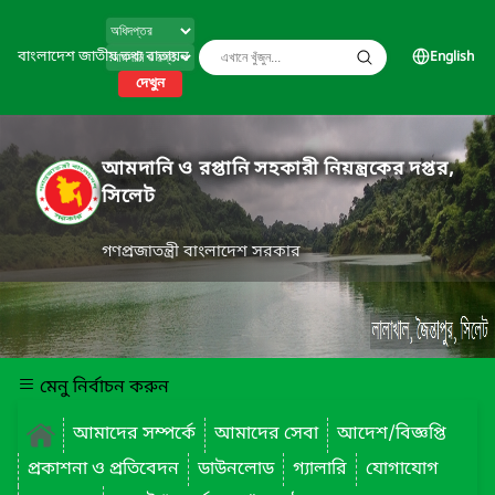
বাংলাদেশ জাতীয় তথ্য বাতায়ন
English
দেখুন
আমদানি ও রপ্তানি সহকারী নিয়ন্ত্রকের দপ্তর,
সিলেট
গণপ্রজাতন্ত্রী বাংলাদেশ সরকার
মেনু নির্বাচন করুন
আমাদের সম্পর্কে
আমাদের সেবা
আদেশ/বিজ্ঞপ্তি
প্রকাশনা ও প্রতিবেদন
ডাউনলোড
গ্যালারি
যোগাযোগ