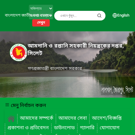
বাংলাদেশ জাতীয় তথ্য বাতায়ন
English
দেখুন
আমদানি ও রপ্তানি সহকারী নিয়ন্ত্রকের দপ্তর,
সিলেট
গণপ্রজাতন্ত্রী বাংলাদেশ সরকার
মেনু নির্বাচন করুন
আমাদের সম্পর্কে
আমাদের সেবা
আদেশ/বিজ্ঞপ্তি
প্রকাশনা ও প্রতিবেদন
ডাউনলোড
গ্যালারি
যোগাযোগ