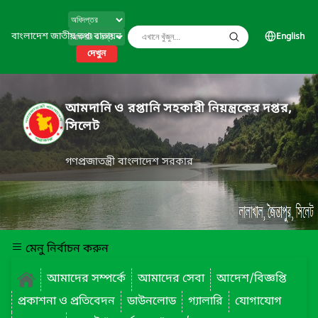
বাংলাদেশ জাতীয় তথ্য বাতায়ন
English
দেখুন
আমদানি ও রপ্তানি সহকারী নিয়ন্ত্রকের দপ্তর,
সিলেট
গণপ্রজাতন্ত্রী বাংলাদেশ সরকার
মেনু নির্বাচন করুন
আমাদের সম্পর্কে
আমাদের সেবা
আদেশ/বিজ্ঞপ্তি
প্রকাশনা ও প্রতিবেদন
ডাউনলোড
গ্যালারি
যোগাযোগ